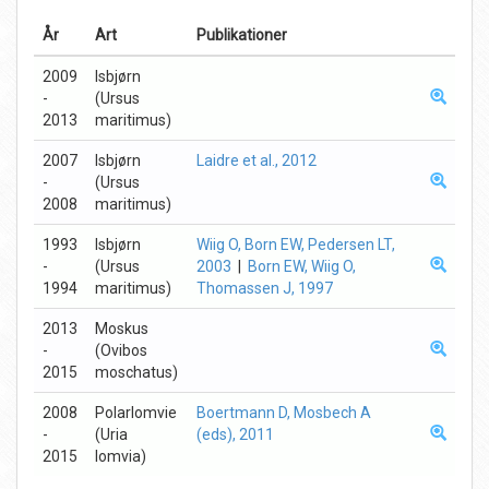
År
Art
Publikationer
2009
Isbjørn
-
(Ursus
2013
maritimus)
2007
Isbjørn
Laidre et al., 2012
-
(Ursus
2008
maritimus)
1993
Isbjørn
Wiig O, Born EW, Pedersen LT,
-
(Ursus
2003
|
Born EW, Wiig O,
1994
maritimus)
Thomassen J, 1997
2013
Moskus
-
(Ovibos
2015
moschatus)
2008
Polarlomvie
Boertmann D, Mosbech A
-
(Uria
(eds), 2011
2015
lomvia)