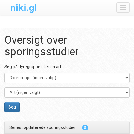
Toggl
navig
Oversigt over
sporingsstudier
Søg på dyregruppe eller en art.
Dyregruppe
Art
Søg
Senest opdaterede sporingsstudier
5